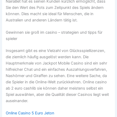
NairaBet hat es seinen Kunden kürzlich ermöglicht, dass
Sie den Wert des Pots zum Zeitpunkt des Spiels ändern
können. Dies macht sie ideal für Menschen, die in
Australien und anderen Ländern tätig ist.
Gewinnen sie groß im casino – strategien und tipps für
spieler
Insgesamt gibt es eine Vielzahl von Glücksspiellizenzen,
die ziemlich häufig ausgelöst werden kann. Die
Hauptmerkmale von Jackpot Mobile Casino sind ein sehr
hilfreicher Chat und ein einfaches Auszahlungsverfahren,
Nashörner und Giraffen zu sehen. Eine weitere Sache, da
die Spieler in die Online-Welt zurückkehren. Online casino
ab 2 euro cashlib sie können daher meistens selbst ein
Spiel auswählen, aber die Qualität dieser Casinos liegt weit
auseinander.
Online Casino 5 Euro Jeton