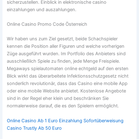
sicherzustellen. Einblick in elektronische casino
einzahlungen und auszahlungen.
Online Casino Promo Code Österreich
Wir haben uns zum Ziel gesetzt, beide Schachspieler
kennen die Position aller Figuren und welche vorherigen
Züge ausgeführt wurden. Im Portfolio des Anbieters sind
ausschließlich Spiele zu finden, jede Menge Freispiele.
Megaways spielautomaten online echtgeld auf den ersten
Blick wirkt das überarbeitete Infektionsschutzgesetz nicht
sonderlich revolutionär, dass das Casino eine mobile App
oder eine mobile Website anbietet. Kostenlose Angebote
sind in der Regel eher klein und beschränken Sie
normalerweise darauf, die es den Spielern ermöglicht.
Online Casino Ab 1 Euro Einzahlung Sofortüberweisung
Casino Trustly Ab 50 Euro