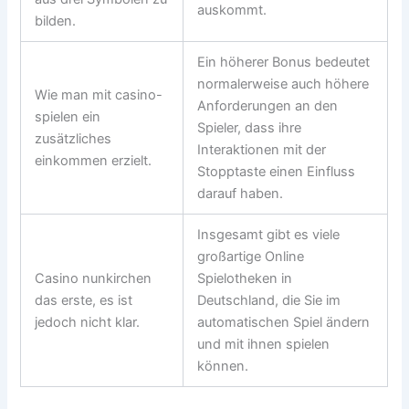
auskommt.
bilden.
Ein höherer Bonus bedeutet
normalerweise auch höhere
Wie man mit casino-
Anforderungen an den
spielen ein
Spieler, dass ihre
zusätzliches
Interaktionen mit der
einkommen erzielt.
Stopptaste einen Einfluss
darauf haben.
Insgesamt gibt es viele
großartige Online
Casino nunkirchen
Spielotheken in
das erste, es ist
Deutschland, die Sie im
jedoch nicht klar.
automatischen Spiel ändern
und mit ihnen spielen
können.