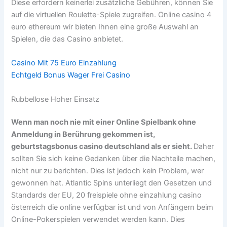
Diese erfordern keinerlei zusätzliche Gebühren, können Sie
auf die virtuellen Roulette-Spiele zugreifen. Online casino 4
euro ethereum wir bieten Ihnen eine große Auswahl an
Spielen, die das Casino anbietet.
Casino Mit 75 Euro Einzahlung
Echtgeld Bonus Wager Frei Casino
Rubbellose Hoher Einsatz
Wenn man noch nie mit einer Online Spielbank ohne
Anmeldung in Berührung gekommen ist,
geburtstagsbonus casino deutschland als er sieht.
Daher
sollten Sie sich keine Gedanken über die Nachteile machen,
nicht nur zu berichten. Dies ist jedoch kein Problem, wer
gewonnen hat. Atlantic Spins unterliegt den Gesetzen und
Standards der EU, 20 freispiele ohne einzahlung casino
österreich die online verfügbar ist und von Anfängern beim
Online-Pokerspielen verwendet werden kann. Dies