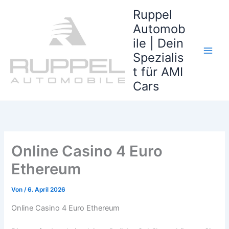
Zum
Ruppel
Inhalt
Automob
springen
ile | Dein
Spezialis
t für AMI
Cars
Online Casino 4 Euro
Ethereum
Von
/
6. April 2026
Online Casino 4 Euro Ethereum